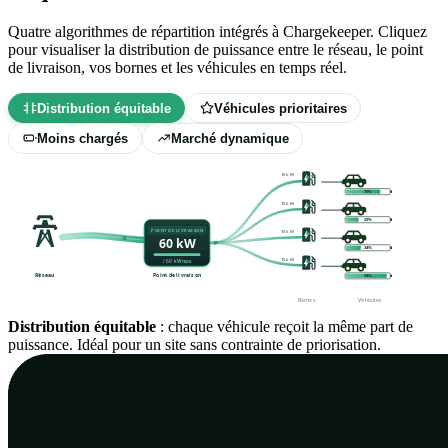
Quatre algorithmes de répartition intégrés à Chargekeeper. Cliquez
pour visualiser la distribution de puissance entre le réseau, le point
de livraison, vos bornes et les véhicules en temps réel.
Distribution équitable
Véhicules prioritaires
Moins chargés
Marché dynamique
15 kW
80%
15 kW
30%
POINT DE LIVRAISON
15 kW
60 kW
35%
15 kW
/ 60 kW max
Réseau
Point de livraison
95%
Bornes
Véhicules
Prix du marché — 24 h
Données RTE eco2mix · 25 mai 2026
↗
Production solaire — 24 h
Profil PV typique · 60 kWp · journée
Consommation bâtiment — 24 h
Profil bureau typique · ~50
Distribution équitable
Flux batterie — 24 h
BESS tertiaire · ~50 kWh utiles
: chaque véhicule reçoit la même part de
↗
ensoleillée
↗
personnes
↗
puissance. Idéal pour un site sans contrainte de priorisation.
PÉRIODE DE CHARGE
PÉRIODE DE CHARGE
0h
6h
12h
18h
24h
0h
6h
12h
18h
24h
0h
6h
12h
18h
24h
0h
6h
12h
18h
24h