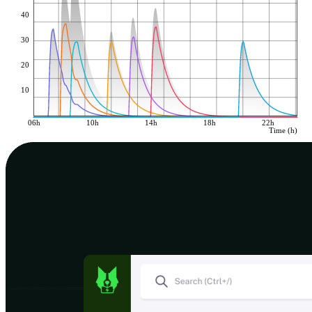
40
30
20
10
06h
10h
14h
18h
22h
Time (h)