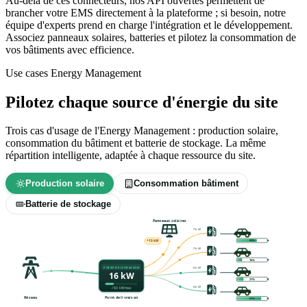
Au-delà de ces connecteurs, nos API ouvertes permettent de
brancher votre EMS directement à la plateforme ; si besoin, notre
équipe d'experts prend en charge l'intégration et le développement.
Associez panneaux solaires, batteries et pilotez la consommation de
vos bâtiments avec efficience.
Use cases Energy Management
Pilotez chaque source d'énergie du site
Trois cas d'usage de l'Energy Management : production solaire,
consommation du bâtiment et batterie de stockage. La même
répartition intelligente, adaptée à chaque ressource du site.
Production solaire
Consommation bâtiment
Batterie de stockage
Panneaux solaires
7 kW
67%
+10 kW
7 kW
17%
POINT DE LIVRAISON
6 kW
16 kW
22%
6 kW
/ 60 kW max
Réseau
Point de livraison
82%