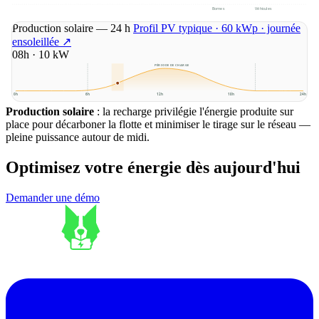
Bornes
Véhicules
Prix du marché — 24 h
Données RTE eco2mix · 25 mai 2026
↗
Production solaire — 24 h
Profil PV typique · 60 kWp · journée
ensoleillée
↗
08h · 10 kW
PÉRIODE DE CHARGE
0h
6h
12h
18h
24h
0h
6h
12h
18h
24h
Consommation bâtiment — 24 h
Profil bureau typique · ~50
Production solaire
Flux batterie — 24 h
: la recharge privilégie l'énergie produite sur
BESS tertiaire · ~50 kWh utiles
↗
personnes
↗
place pour décarboner la flotte et minimiser le tirage sur le réseau —
pleine puissance autour de midi.
PÉRIODE DE CHARGE
Optimisez votre énergie dès aujourd'hui
0h
6h
12h
18h
24h
0h
6h
12h
18h
24h
Demander une démo