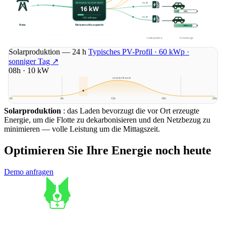
NETZANSCHLUSSPUNKT
9 kW
16 kW
24%
8 kW
/ 60 kW max
Netz
Netzanschlusspunkt
84%
Ladepunkte
Fahrzeuge
Marktpreis — 24 h
RTE-eco2mix-Daten · 25. Mai 2026
↗
Solarproduktion — 24 h
Typisches PV-Profil · 60 kWp ·
sonniger Tag
↗
09h · 19 kW
LADEZEITRAUM
0h
6h
12h
18h
24h
0h
6h
12h
18h
24h
Gebäudeverbrauch — 24 h
Typisches Büroprofil · ~50 Personen
Solarproduktion
Batteriefluss — 24 h
: das Laden bevorzugt die vor Ort erzeugte
Tertiäres BESS · ~50 kWh nutzbar
↗
↗
Energie, um die Flotte zu dekarbonisieren und den Netzbezug zu
minimieren — volle Leistung um die Mittagszeit.
LADEZEITRAUM
Optimieren Sie Ihre Energie noch heute
0h
6h
12h
18h
24h
0h
6h
12h
18h
24h
Demo anfragen