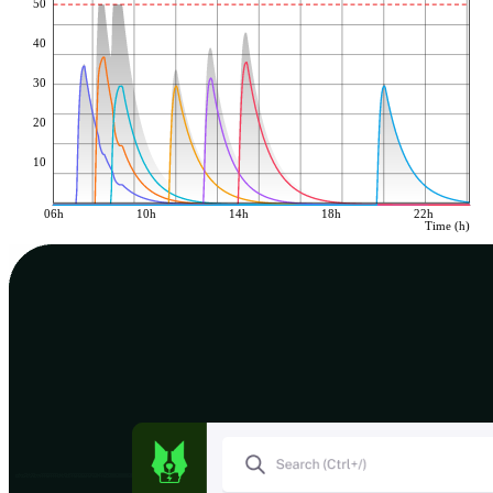
50
40
30
20
10
06h
10h
14h
18h
22h
Time (h)