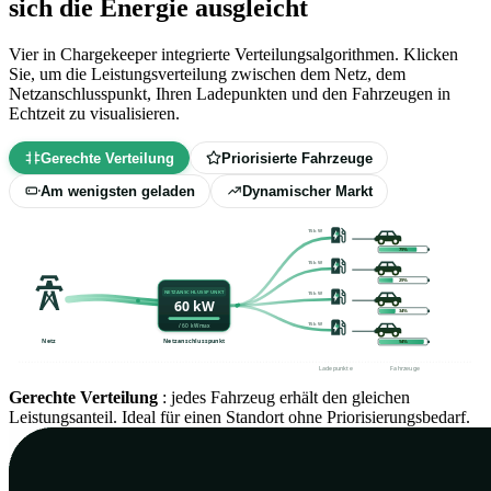
sich die Energie ausgleicht
Vier in Chargekeeper integrierte Verteilungsalgorithmen. Klicken
Sie, um die Leistungsverteilung zwischen dem Netz, dem
Netzanschlusspunkt, Ihren Ladepunkten und den Fahrzeugen in
Echtzeit zu visualisieren.
Gerechte Verteilung
Priorisierte Fahrzeuge
Am wenigsten geladen
Dynamischer Markt
15 kW
82%
15 kW
32%
NETZANSCHLUSSPUNKT
15 kW
60 kW
37%
15 kW
/ 60 kW max
Netz
Netzanschlusspunkt
97%
Ladepunkte
Fahrzeuge
Marktpreis — 24 h
RTE-eco2mix-Daten · 25. Mai 2026
↗
Solarproduktion — 24 h
Typisches PV-Profil · 60 kWp ·
Gebäudeverbrauch — 24 h
Typisches Büroprofil · ~50 Personen
Gerechte Verteilung
Batteriefluss — 24 h
: jedes Fahrzeug erhält den gleichen
Tertiäres BESS · ~50 kWh nutzbar
↗
sonniger Tag
↗
↗
Leistungsanteil. Ideal für einen Standort ohne Priorisierungsbedarf.
LADEZEITRAUM
LADEZEITRAUM
0h
6h
12h
18h
24h
0h
6h
12h
18h
24h