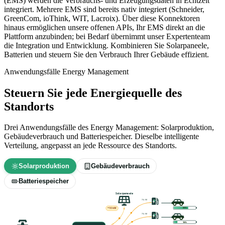
(EMS) werden die Verbrauchs- und Erzeugungsdaten in Echtzeit
integriert. Mehrere EMS sind bereits nativ integriert (Schneider,
GreenCom, ioThink, WIT, Lacroix). Über diese Konnektoren
hinaus ermöglichen unsere offenen APIs, Ihr EMS direkt an die
Plattform anzubinden; bei Bedarf übernimmt unser Expertenteam
die Integration und Entwicklung. Kombinieren Sie Solarpaneele,
Batterien und steuern Sie den Verbrauch Ihrer Gebäude effizient.
Anwendungsfälle Energy Management
Steuern Sie jede Energiequelle des
Standorts
Drei Anwendungsfälle des Energy Management: Solarproduktion,
Gebäudeverbrauch und Batteriespeicher. Dieselbe intelligente
Verteilung, angepasst an jede Ressource des Standorts.
Solarproduktion
Gebäudeverbrauch
Batteriespeicher
Solarpaneele
9 kW
69%
+19 kW
9 kW
19%