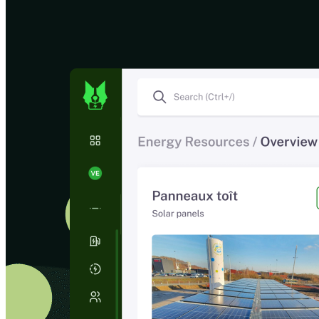
0h
6h
12h
18h
24h
0h
6h
12h
18h
24h