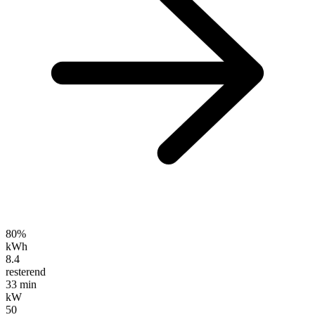
80%
kWh
10.0
resterend
31 min
kW
50