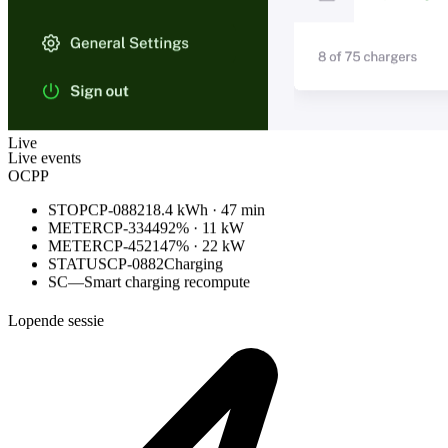
Live
Live events
OCPP
HRTBT
CP-4521
online
STOP
CP-0882
18.4 kWh · 47 min
METER
CP-3344
92% · 11 kW
METER
CP-4521
47% · 22 kW
STATUS
CP-0882
Charging
Lopende sessie