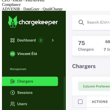
CPO · eMSP · Peer-to-Peer
Compliance
ADVENIR · DataGouv · QualiCharge